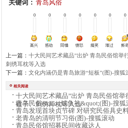
关键词：
青岛风俗
0
0
0
0
0
0
0
上一篇：
十大民间艺术藏品”出炉 青岛民俗馆举
刺绣耳枕等入选
下一篇：
文化内涵仍是青岛旅游“短板”(图)-搜狐
相关阅读
十大民间艺术藏品”出炉 青岛民俗馆举
青岛民俗&quot;鲅鱼礼&quot;(图)-搜
磕子、刺绣耳枕等入选
青岛发现首块贞节碑 对研究民俗具史
老青岛的清明节习俗(图)-搜狐滚动
青岛民俗馆招募民间收藏达人