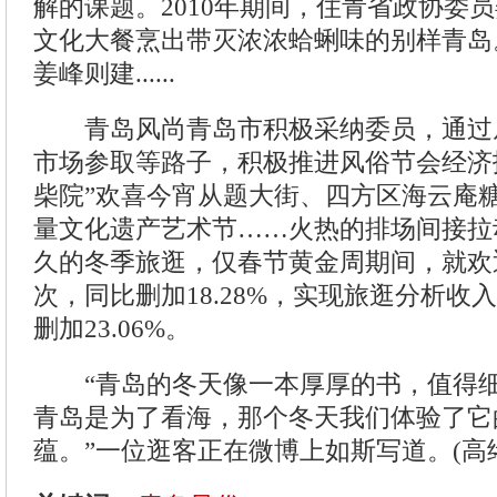
解的课题。2010年期间，住青省政协委
文化大餐烹出带灭浓浓蛤蜊味的别样青岛
姜峰则建......
青岛风尚青岛市积极采纳委员，通过
市场参取等路子，积极推进风俗节会经济
柴院”欢喜今宵从题大街、四方区海云庵
量文化遗产艺术节……火热的排场间接拉
久的冬季旅逛，仅春节黄金周期间，就欢迎逛
次，同比删加18.28%，实现旅逛分析收入1
删加23.06%。
“青岛的冬天像一本厚厚的书，值得细
青岛是为了看海，那个冬天我们体验了它
蕴。”一位逛客正在微博上如斯写道。(高