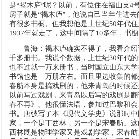
是“褐木庐”呢？以前，有位住在福山支4
房子就是“褐木庐”，他说自己当年住进
有很多书橱。但我想他是上世纪50年代
1937年就走了，这中间隔了10多年，书
鲁海：褐木庐确实不得了，我看介绍
千多册书。我说个数据，上世纪30年代
也不过就一万来册书，当时国立山东大学
书馆也是一万册左右。而且里边收集的都
春舫本身是搞戏剧的，他来青岛的时候还
以前写过戏剧，来青岛以后写的戏剧是翻
春不再》。他很懂法语，参加过巴黎和会
书。唐弢写了本《现代文学史》说那时中
家，一个是丁西林，另一个是宋春舫。这
西林既是物理学家又是戏剧学家，宋春舫