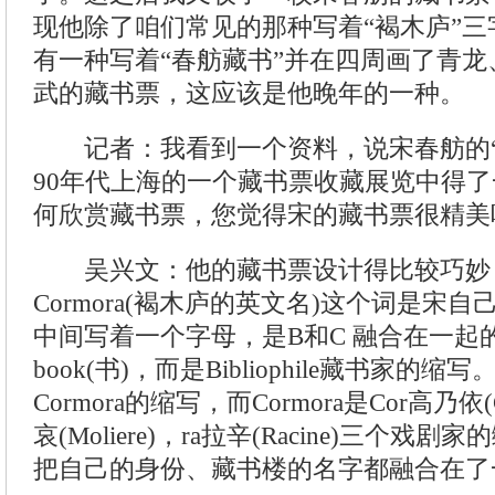
现他除了咱们常见的那种写着“褐木庐”
有一种写着“春舫藏书”并在四周画了青
武的藏书票，这应该是他晚年的一种。
记者：我看到一个资料，说宋春舫的“
90年代上海的一个藏书票收藏展览中得
何欣赏藏书票，您觉得宋的藏书票很精美
吴兴文：他的藏书票设计得比较巧妙
Cormora(褐木庐的英文名)这个词是宋
中间写着一个字母，是B和C 融合在一起
book(书)，而是Bibliophile藏书家的
Cormora的缩写，而Cormora是Cor高乃依(C
哀(Moliere)，ra拉辛(Racine)三个
把自己的身份、藏书楼的名字都融合在了